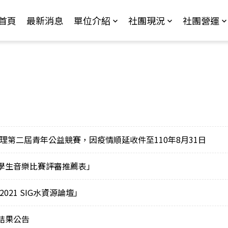
Jump to Main content
Jump to Navigation
首頁
最新消息
單位介紹
社團現況
社團營運
第二屆青年公益競賽，因疫情順延收件至110年8月31日
國學生音樂比賽評審推薦表」
21 SIG水資源論壇」
結果公告