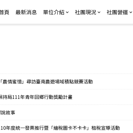
Jump to Main content
Jump to Navigation
首頁
最新消息
單位介紹
社團現況
社團營運
「農情蜜憶」尋訪臺南農遊場域積點競賽活動
持局111年青年回鄉行動獎勵計畫
指標說故事
110年度統一發票推行暨「繪稅圖卡不卡卡」租稅宣導活動