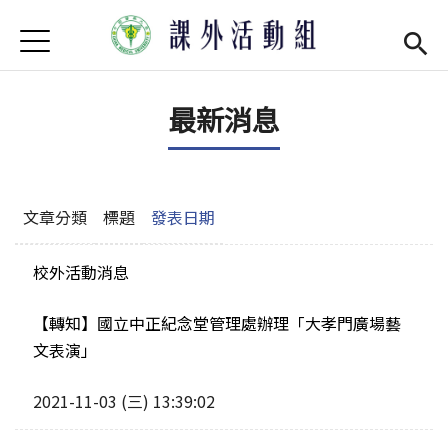
Jump to Main content
Jump to Navigation
首頁
學務處首頁
(link is external)
最新消息
最新消息
單位介紹
Open subm
社團現況
Open subm
文章分類
標題
發表日期
社團營運
Open subm
校外活動消息
場器介紹
Open subm
【轉知】國立中正紀念堂管理處辦理「大孝門廣場藝
文表演」
活動集錦
2021-11-03 (三) 13:39:02
法令規章