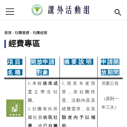
Jump to Main content
Jump to Navigation
首頁
學務處首頁
(link is external)
您在這裡
首頁
-
社團營運
-
社團經營
最新消息
經費專區
單位介紹
Open subm
社團現況
Open subm
項目
開放申請
摘要說明
申請開
名稱
對象
放期間
社團營運
Open subm
1.
本校
核准成
1.
視其年度預
另案公告
場器介紹
Open subm
立
之學生社
算，依社團性
（原則一
團。
質、活動內容及
活動集錦
年三次）
2.社團有向所
經費需求，在其
法令規章
屬社員
收取社
額度內予以補
費
，或
已自籌
助
。