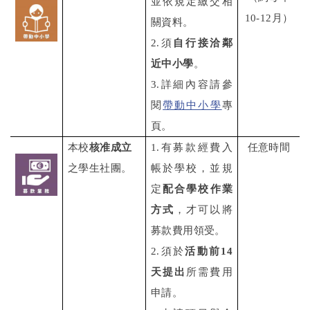
並依規定繳交相
10-12月）
關資料。
2.須
自行接洽鄰
近中小學
。
3.詳細內容請參
閱
帶動中小學
專
頁。
本校
核准成立
1.
有募款經費入
任意時間
之學生社團。
帳於學校，並規
定
配合學校作業
方式
，才可以將
募款費用領受。
2.須於
活動前14
天提出
所需費用
申請。