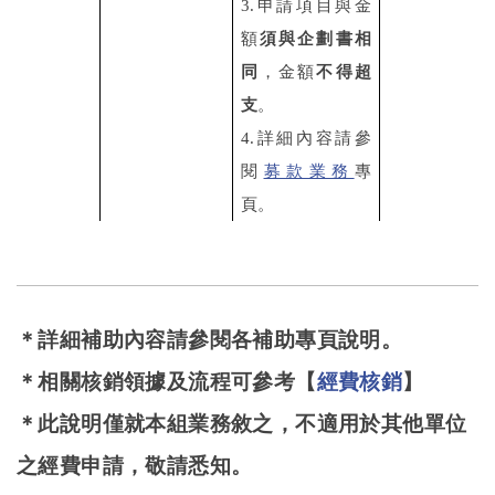
3.申請項目與金
額
須與企劃書相
同
，金額
不得超
支
。
4.詳細內容請參
閱
募款業務
專
頁。
＊詳細補助內容請參閱各補助專頁說明。
＊相關核銷領據及流程可參考【
經費核銷
】
＊此說明僅就本組業務敘之，不適用於其他單位
之經費申請，敬請悉知。