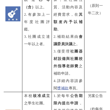
（原則一
（含）
以上。
質、活動內容及
年二次）
2.有參加上一
經費需求，在
其
年度社團評
額度內予以補
鑑。
助
。
3.社團成立達
2.補助結果由
會
一年以上者。
議委員決議
之。
3.僅受理
社團器
材設備與社團校
外指導老師費
之
補助申請。
4.詳細內容請參
閱
獎補款
專頁。
本校
核准成立
1.
於每年
公告期
另案公告
之學生社團。
限內提出申請
，
（約每年