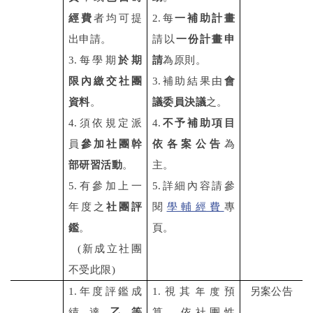
經費
者均可提
2.每
一補助計畫
出申請。
請以
一份計畫申
3.每學期
於期
請
為原則。
限內繳交社團
3.補助結果由
會
資料
。
議委員決議
之。
4.須依規定派
4.
不予補助項目
員
參加社團幹
依各案公告
為
部研習活動
。
主。
5.有參加上一
5.詳細內容請參
年度之
社團評
閱
學輔經費
專
鑑
。
頁。
(新成立社團
不受此限)
1.
年度評鑑成
1.
視其年度預
另案公告
績達
乙等
算，依社團性