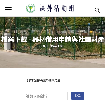
Jump to Main content
Jump to Navigation
首頁
學務處首頁
(link is external)
最新消息
檔案下載 - 器材借用申請與社團財產
單位介紹
Open subm
您在這裡
首頁
-
檔案下載
社團現況
Open subm
社團營運
Open subm
場器介紹
Open subm
活動集錦
法令規章