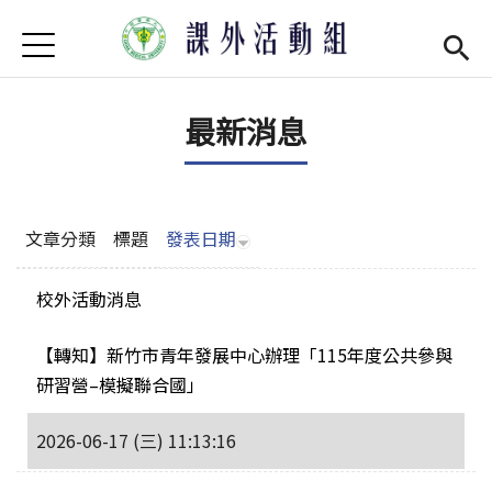
Jump to Main content
Jump to Navigation
首頁
學務處首頁
(link is external)
最新消息
最新消息
單位介紹
Open subm
社團現況
Open subm
文章分類
標題
發表日期
社團營運
Open subm
校外活動消息
場器介紹
Open subm
【轉知】新竹市青年發展中心辦理「115年度公共參與
研習營–模擬聯合國」
活動集錦
2026-06-17 (三) 11:13:16
法令規章