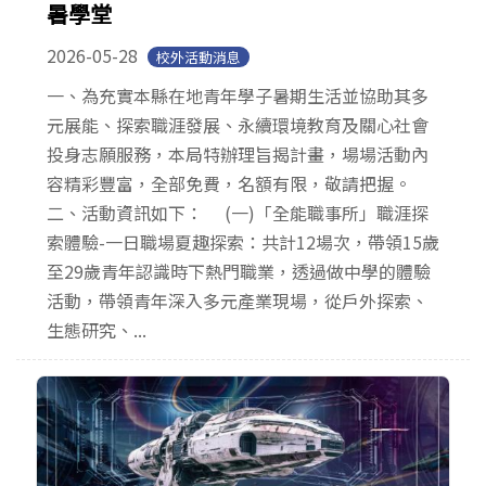
暑學堂
2026-05-28
校外活動消息
一、為充實本縣在地青年學子暑期生活並協助其多
元展能、探索職涯發展、永續環境教育及關心社會
投身志願服務，本局特辦理旨揭計畫，場場活動內
容精彩豐富，全部免費，名額有限，敬請把握。
二、活動資訊如下： (一)「全能職事所」職涯探
索體驗-一日職場夏趣探索：共計12場次，帶領15歲
至29歲青年認識時下熱門職業，透過做中學的體驗
活動，帶領青年深入多元產業現場，從戶外探索、
生態研究、...