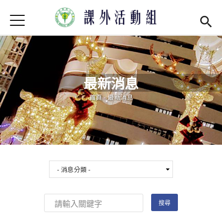
Jump to Main content
Jump to Navigation
首頁
學務處首頁
(link is external)
最新消息
最新消息
單位介紹
Open subm
您在這裡
首頁
-
最新消息
社團現況
Open subm
社團營運
Open subm
場器介紹
Open subm
活動集錦
法令規章