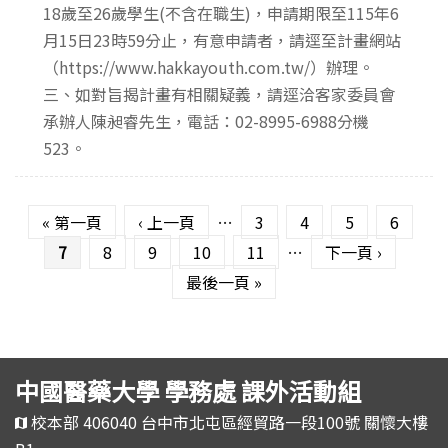
18歲至26歲學生(不含在職生)，申請期限至115年6
月15日23時59分止，有意申請者，請逕至計畫網站
（https://www.hakkayouth.com.tw/）辦理。
三、如對旨揭計畫有相關疑義，請逕洽客家委員會
承辦人陳昶睿先生，電話：02-8995-6988分機
523。
頁面
« 第一頁
‹ 上一頁
…
3
4
5
6
7
8
9
10
11
…
下一頁 ›
最後一頁 »
中國醫藥大學 學務處 課外活動組
校本部 406040 台中市北屯區經貿路一段100號 關懷大樓