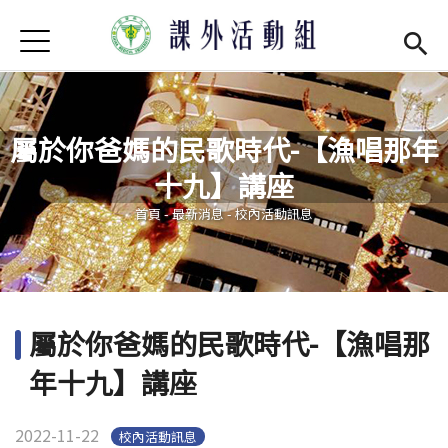
Jump to Main content
Jump to Navigation
首頁
學務處首頁
(link is external)
最新消息
屬於你爸媽的民歌時代-【漁唱那年
單位介紹
Open subm
十九】講座
您在這裡
社團現況
Open subm
首頁
-
最新消息
-
校內活動訊息
社團營運
Open subm
場器介紹
Open subm
屬於你爸媽的民歌時代-【漁唱那
活動集錦
年十九】講座
法令規章
2022-11-22
校內活動訊息