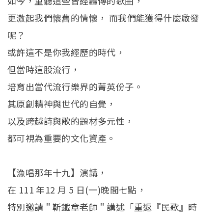
如今，重聽這些曾經轟傳的歌曲，
更激起我們懷舊的情懷， 而我們能獲得什麼啟發
呢？
或許這不是你我經歷的時代，
但當時這股流行，
培育出當代流行樂界的菁英份子。
其原創精神與世代的自覺，
以及跨越詩與歌的題材多元性，
都可視為重要的文化資產。
【漁唱那年十九】演講，
在 111 年12 月 5 日(一)晚間七點，
特別邀請＂靳鐵章老師＂講述「重返『民歌』時