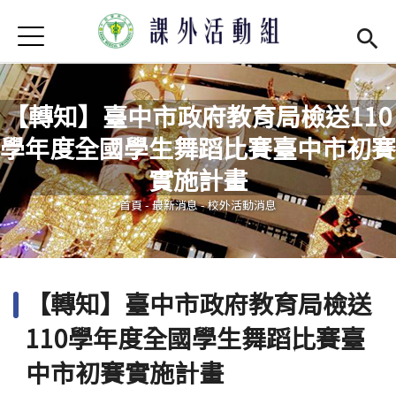
Jump to Main content
Jump to Navigation
首頁
學務處首頁
(link is external)
最新消息
【轉知】臺中市政府教育局檢送110
學年度全國學生舞蹈比賽臺中市初賽
單位介紹
Open subm
您在這裡
實施計畫
社團現況
Open subm
首頁
-
最新消息
-
校外活動消息
社團營運
Open subm
場器介紹
Open subm
【轉知】臺中市政府教育局檢送
活動集錦
110學年度全國學生舞蹈比賽臺
法令規章
中市初賽實施計畫