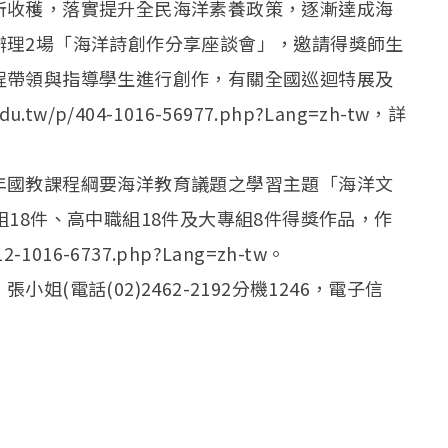
所收穫，落實提升全民海洋素養政策，逐漸達成海
辦理2場「海洋詩創作分享座談會」，邀請得獎師生
程帶領與指導學生進行創作，有關全國巡迴特展及
.tw/p/404-1016-56977.php?Lang=zh-tw，詳
年國教課程綱要海洋教育議題之學習主題「海洋文
18件、高中職組18件及大專組8件得獎作品，作
2-1016-6737.php?Lang=zh-tw。
(電話(02)2462-2192分機1246，電子信