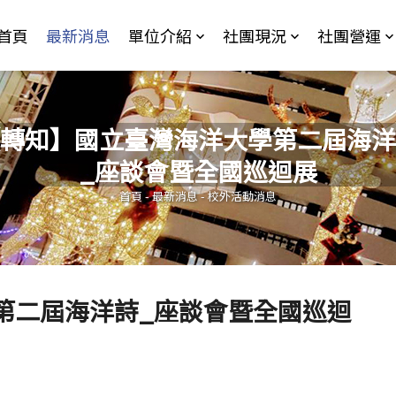
Jump to Main content
Jump to Navigation
首頁
最新消息
單位介紹
社團現況
社團營運
轉知】國立臺灣海洋大學第二屆海洋
_座談會暨全國巡迴展
您在這裡
首頁
-
最新消息
-
校外活動消息
第二屆海洋詩_座談會暨全國巡迴