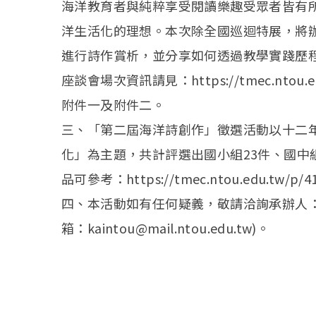
海洋教育者與純粹享受閱讀樂趣受眾者皆有
洋生活化的理想。本次除全國巡迴特展，將
進行詩作賞析，並分享如何透過教學實踐歷
座談會場次資訊請見：https://tmec.ntou.edu
附件一及附件二。
三、「第二屆海洋詩創作」徵選活動以十二
化」為主題，共計評選出國小組23件、國中組
品可參考：https://tmec.ntou.edu.tw/p/41
四、本活動如有任何疑義，敬請洽詢承辦人：張小姐
箱：kaintou@mail.ntou.edu.tw)。