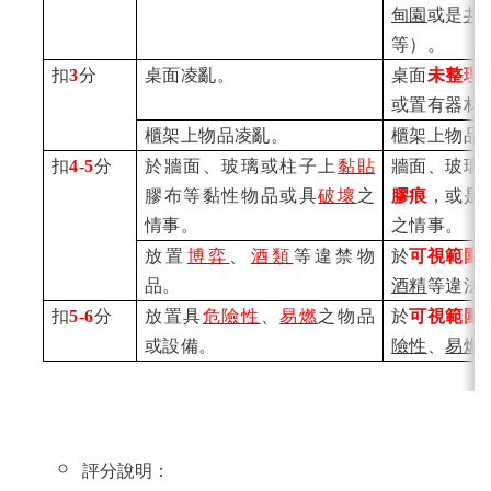
甸園
或是
共
等）。
扣
3
分
桌面凌亂。
桌面
未整理
或置有器材
櫃架上物品凌亂。
櫃架上物品
扣
4-5
分
於牆面、玻璃或柱子上
黏貼
牆面、玻璃
膠布等黏性物品或具
破壞
之
膠痕
，或是
情事。
之情事。
放置
博弈
、
酒類
等違禁物
於
可視範圍
品。
酒精
等違法
扣
5-6
分
放置具
危險性
、
易燃
之物品
於
可視範圍
或設備。
險性
、
易燃
評分說明：