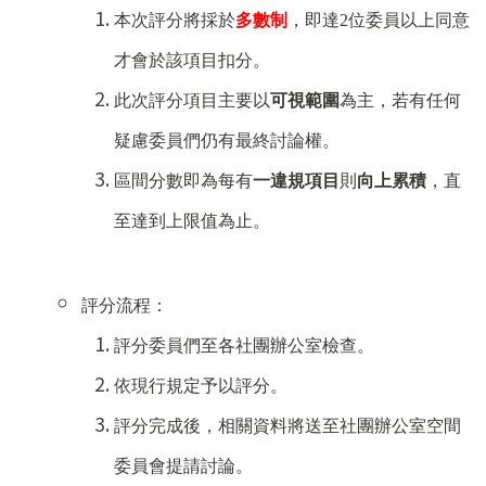
本次評分將採於
多數制
，即達
2
位委員以上同意
才會於該項目扣分。
此次評分項目主要以
可視範圍
為主，若有任何
疑慮委員們仍有最終討論權。
區間分數即為每有
一違規項目
則
向上累積
，直
至達到上限值為止。
評分流程：
評分委員們至各社團辦公室檢查。
依現行規定予以評分。
評分完成後，相關資料將送至社團辦公室空間
委員會提請討論。