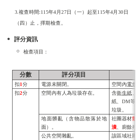
3.複查時間:
115
年4月
27
日（一）起至
115
年
4
月
30
日
（四
）止，擇期檢查。
評分資訊
檢查項目：
分數
評分項目
扣
1
分
電源未關閉。
空間內
電燈
扣
2
分
空間內有人為垃圾存在。
含
衛生紙
、
紙、
DM
等
垃圾。
地面髒亂（含物品散落於地
社團器材
散
面）。
漬
、廚餘殘
公共空間雜亂。
該區域社團