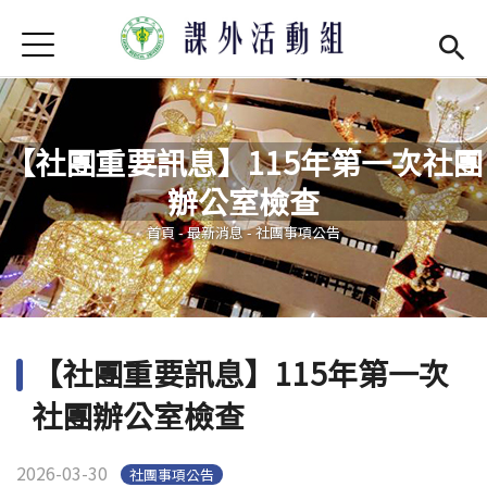
Jump to Main content
Jump to Navigation
首頁
學務處首頁
(link is external)
最新消息
【社團重要訊息】115年第一次社團
單位介紹
Open subm
辦公室檢查
您在這裡
社團現況
Open subm
首頁
-
最新消息
-
社團事項公告
社團營運
Open subm
場器介紹
Open subm
【社團重要訊息】115年第一次
活動集錦
社團辦公室檢查
法令規章
2026-03-30
社團事項公告