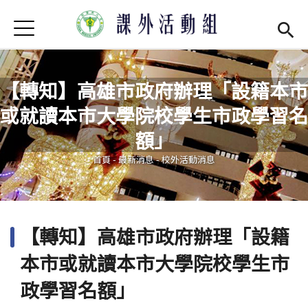
Jump to Main content
Jump to Navigation
首頁
學務處首頁
(link is external)
最新消息
【轉知】高雄市政府辦理「設籍本市
或就讀本市大學院校學生市政學習名
單位介紹
Open subm
您在這裡
額」
社團現況
Open subm
首頁
-
最新消息
-
校外活動消息
社團營運
Open subm
場器介紹
Open subm
【轉知】高雄市政府辦理「設籍
活動集錦
本市或就讀本市大學院校學生市
法令規章
政學習名額」