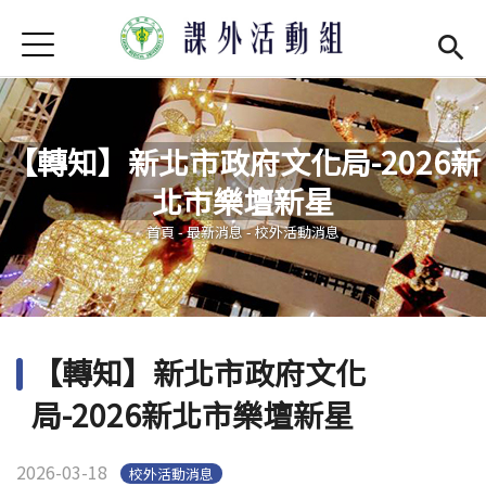
Jump to Main content
Jump to Navigation
首頁
學務處首頁
(link is external)
最新消息
【轉知】新北市政府文化局-2026新
單位介紹
Open subm
北市樂壇新星
您在這裡
社團現況
Open subm
首頁
-
最新消息
-
校外活動消息
社團營運
Open subm
場器介紹
Open subm
【轉知】新北市政府文化
活動集錦
局-2026新北市樂壇新星
法令規章
2026-03-18
校外活動消息