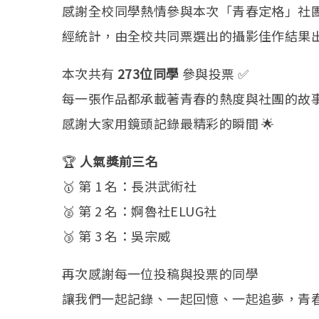
感謝全校同學熱情參與本次「青春定格」社
經統計，由全校共同票選出的攝影佳作結果
本次共有
273位同學
參與投票 ✅
每一張作品都承載著青春的熱度與社團的故
感謝大家用鏡頭記錄最精彩的瞬間 🌟
🏆
人氣獎前三名
🥇 第 1 名：長洪武術社
🥈 第 2 名：婀魯社ELUG社
🥉 第 3 名：吳宗威
再次感謝每一位投稿與投票的同學
讓我們一起記錄、一起回憶、一起追夢，青春