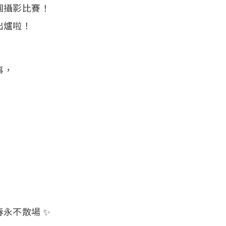
團攝影比賽！
出爐啦！
事，
永不散場 ✨