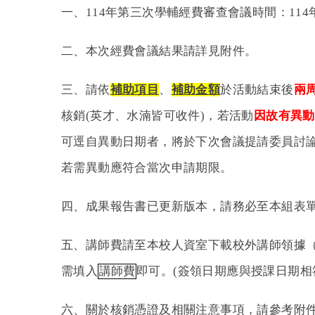
一、114年第三次學輔經費審查會議時間：114年
二、本次經費會議結果請詳見附件。
三、請依
補助項目
、
補助金額
於活動結束後
兩
核銷(英才、水湳皆可收件)，若活動
因故有異動
可逕自異動日期者，將於下次會議提請委員討論
若需異動應符合當次申請期限。
四、成果報告書已更新版本，請務必至本組表
五、講師費請至本校人資室下載校外講師領據
需填入
講師費
即可。(簽領日期應與授課日期相
六、關於核銷憑證及相關注意事項，請參考附