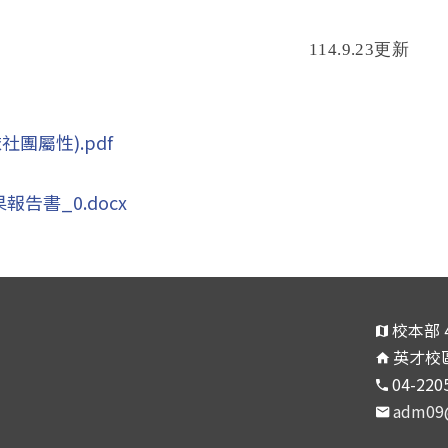
114.9.23
更新
團屬性).pdf
告書_0.docx
校本部 
英才校區
04-220
adm09@