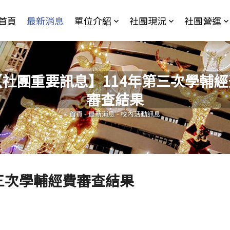
Jump to Main content
Jump to Navigation
首頁
最新消息
單位介紹
社團現況
社團營運
【社團重要訊息】114年第三次學輔經
審查結果
您在這裡
首頁
-
最新消息
-
校內活動訊息
三次學輔經費審查結果