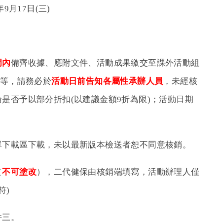
9月17日(三)
周內
備齊收據、應附文件、活動成果繳交至課外活動組
等，請務必於
活動日前告知各屬性承辦人員
，未經核
是否予以部分折扣(以建議金額9折為限)；活動日期
單下載區下載，未以最新版本檢送者恕不同意核銷。
（
不可塗改
），二代健保由核銷端填寫，活動辦理人僅
符)
件三。