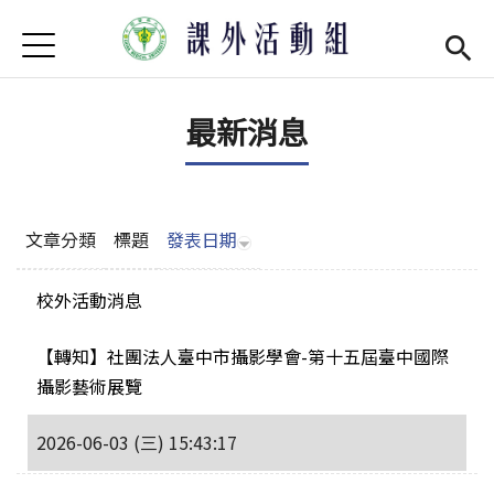
Jump to Main content
Jump to Navigation
首頁
學務處首頁
(link is external)
最新消息
最新消息
單位介紹
Open subm
社團現況
Open subm
文章分類
標題
發表日期
社團營運
Open subm
校外活動消息
場器介紹
Open subm
【轉知】社團法人臺中市攝影學會-第十五屆臺中國際
攝影藝術展覽
活動集錦
2026-06-03 (三) 15:43:17
法令規章