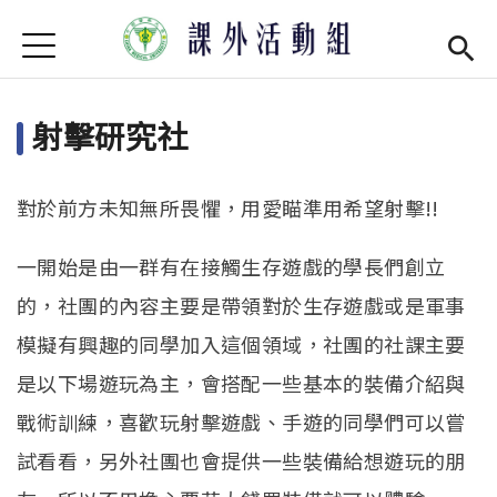
Jump to Main content
Jump to Navigation
首頁
學務處首頁
(link is external)
射擊研究社
最新消息
單位介紹
Open subm
對於前方未知無所畏懼，用愛瞄準用希望射擊!!
社團現況
Open subm
一開始是由一群有在接觸生存遊戲的學長們創立
社團營運
Open subm
的，社團的內容主要是帶領對於生存遊戲或是軍事
模擬有興趣的同學加入這個領域，社團的社課主要
場器介紹
Open subm
是以下場遊玩為主，會搭配一些基本的裝備介紹與
活動集錦
戰術訓練，喜歡玩射擊遊戲、手遊的同學們可以嘗
法令規章
試看看，另外社團也會提供一些裝備給想遊玩的朋