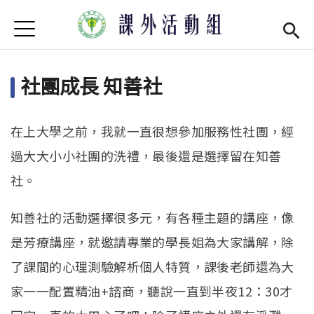
Jump to Main content
Jump to Navigation
首頁
學務處首頁
(link is external)
社團成長 知善社
最新消息
單位介紹
Open subm
在上大學之前，我就一直很想參加服務性社團，經
社團現況
Open subm
過大大小小社團的洗禮，最後還是選擇留在知善
社。
社團營運
Open subm
知善社的活動選擇很多元，有各種主題的講座，像
場器介紹
Open subm
是芳療講座，就邀請專業的學長姐為大家講解，除
活動集錦
了課間的心理測驗解析個人特質，課後老師還為大
法令規章
家一一配置精油+諮商，聽說一直到半夜12：30才