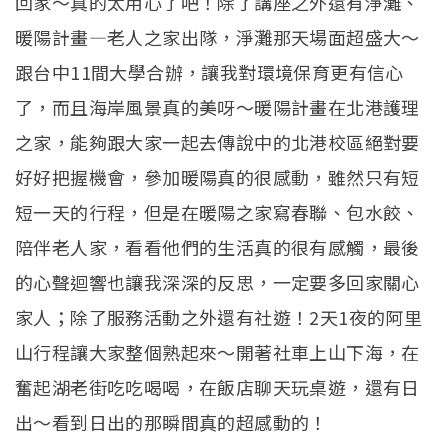
回家～真的太用心了吧！除了講座之外還有淨灘、
暖陽計畫—老人之家出隊，淨灘那天場面超盛大～
跟台中11間大學合辦，讓我對環境保育更有信心
了，而且海岸風景真的美呀～暖陽計畫在北港護理
之家，能夠跟大家一起去傳說中的北港校區絕對要
好好把握機會，參加暖陽真的很感動，雖然只有短
短一天的行程，但是在暖陽之家寫春聯、包水餃、
陪伴老人家，看看他們的生活真的很有感觸，最後
的心聲迴響也讓我深深的反思，一定要多回家關心
家人；除了服務活動之外還有社遊！2天1夜的阿里
山行程讓大家整個熟起來～開著社車上山下海，在
奮起湖老街吃吃喝喝，在飯店聊天玩桌遊，還有日
出～看到日出的那瞬間真的超感動的！