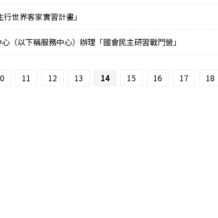
後生行世界客家實習計畫」
中心（以下稱服務中心）辦理「國會民主研習戰鬥營」
0
11
12
13
14
15
16
17
18