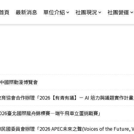
Jump to Main content
Jump to Navigation
首頁
最新消息
單位介紹
社團現況
社團營運
臺中國際動漫博覽會
協會合作辦理「2026【有青有議】－ AI 培力與議題實作計畫
026臺北國際龍舟錦標賽—端午飛車立蛋挑戰賽」
辦理「2026 APEC未來之聲(Voices of the Future,