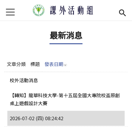
Jump to Main content
Jump to Navigation
首頁
學務處首頁
(link is external)
最新消息
最新消息
單位介紹
Open subm
社團現況
Open subm
文章分類
標題
發表日期
社團營運
Open subm
校外活動消息
場器介紹
Open subm
【轉知】龍華科技大學-第十五屆全國大專院校盃原創
桌上遊戲設計大賽
活動集錦
2026-07-02 (四) 08:24:42
法令規章